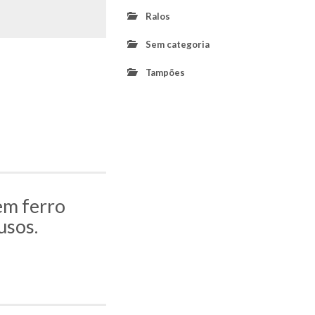
Ralos
Sem categoria
Tampões
em ferro
usos.