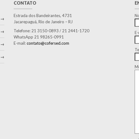
CONTATO
E
Estrada dos Bandeirantes, 4731
No
Jacarepaguá, Rio de Janeiro – RJ
Telefone: 21 3150-0893 / 21 2441-1720
E-
WhatsApp 21 98265-0991
E-mail:
contato@cofersed.com
Te
Me