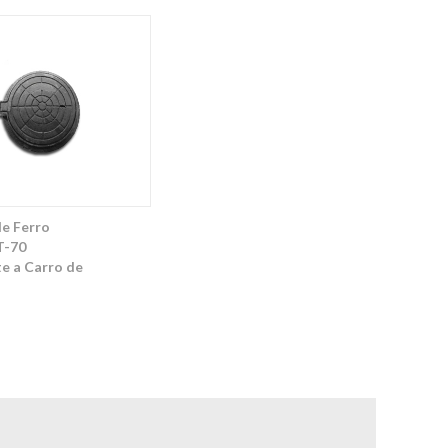
e Ferro
T-70
e a Carro de