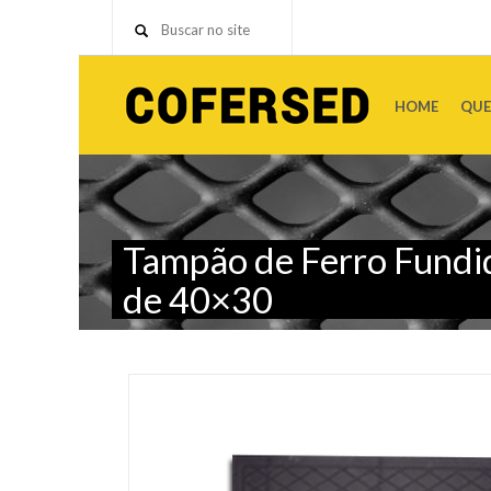
HOME
QUE
Tampão de Ferro Fundi
de 40×30